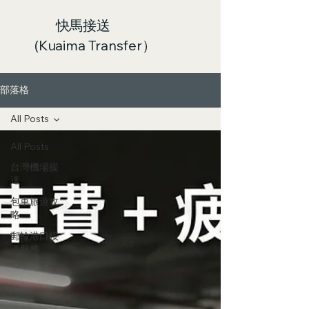
快馬接送
(Kuaima Transfer）
部落格
All Posts
All Posts
台灣機場接
送
包車旅遊攻
略
郵輪港口接
送服務