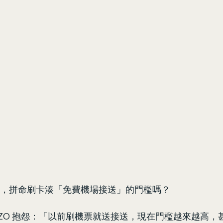
旅行，拼命刷卡湊「免費機場接送」的門檻嗎？
AZO 抱怨：「以前刷機票就送接送，現在門檻越來越高，