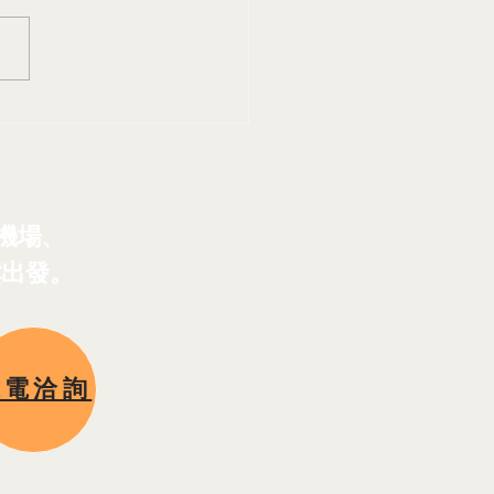
全守護】中東旅遊警示更
AZO 與您一同守護旅行
後一哩路
機場、
鬆出發。
來電洽詢