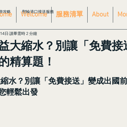
遊攻略
郵輪港口接送服務
ome
Welcome
服務清單
About
Mo
14日
讀畢需時 2 分鐘
益大縮水？別讓「免費接
的精算題！
大縮水？別讓「免費接送」變成出國
讓您輕鬆出發