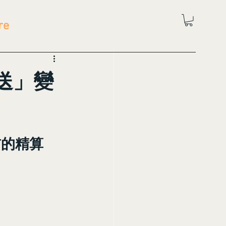
re
送」變
前的精算