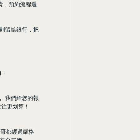
貴，預約流程還
則留給銀行，把
由！
。我們給您的報
往往更划算！
大哥都經過嚴格