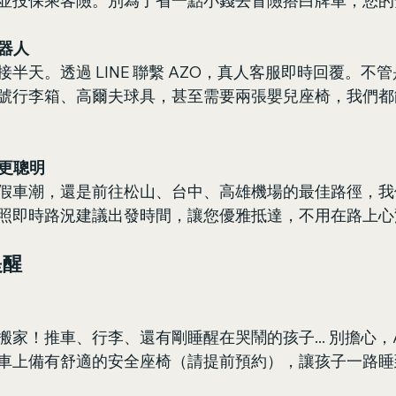
並投保乘客險。別為了省一點小錢去冒險搭白牌車，您的
器人
半天。透過 LINE 聯繫 AZO，真人客服即時回覆。不
號行李箱、高爾夫球具，甚至需要兩張嬰兒座椅，我們都
更聰明
假車潮，還是前往松山、台中、高雄機場的最佳路徑，我
照即時路況建議出發時間，讓您優雅抵達，不用在路上心
提醒
家！推車、行李、還有剛睡醒在哭鬧的孩子... 別擔心，A
車上備有舒適的安全座椅（請提前預約），讓孩子一路睡