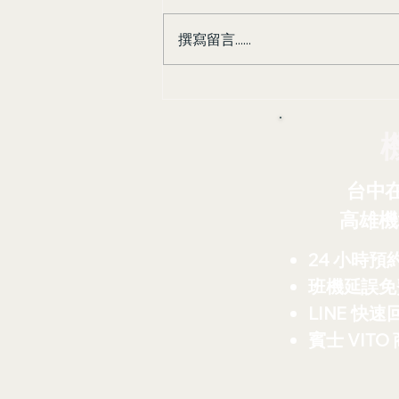
撰寫留言......
銀髮族出國免煩惱！台中出發
桃園機場接送，阿榮包車讓您
安心又舒適
台中
高雄機
24 小時預
班機延誤免
LINE 快速
賓士 VITO