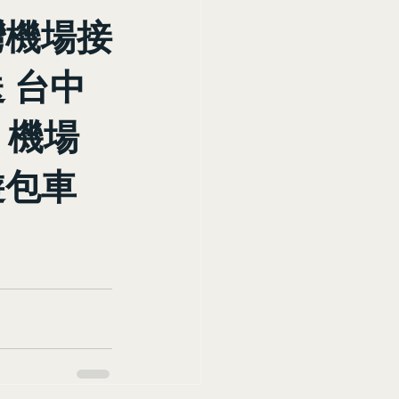
灣機場接
 台中
 機場
包車 