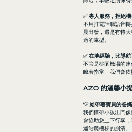
篩選，車輛定期保養
✅ 
專人服務，拒絕機
不用打電話聽語音轉接
晨出發，還是有特大
適的車型。
✅ 
在地經驗，比導航
不管是桃園機場的連
瞭若指掌。我們會依
AZO 的溫馨小
💡 
給帶著寶貝的爸媽
我們懂帶小孩出門像搬
會協助您上下行李，
運站爬樓梯的崩潰。