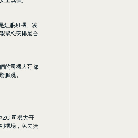
安全無價。
管是紅眼班機、凌
能幫您安排最合
們的司機大哥都
驚膽跳。
ZO 司機大哥
到機場，免去捷