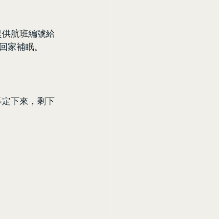
提供航班編號給
回家補眠。
事定下來，剩下