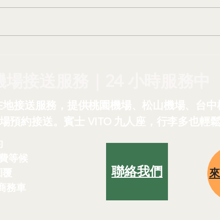
油價漲、機票貴？AZO機場
【安
接送，省心又划算！台灣中油
新：
宣布油價調漲
的最
機場接送服務｜24 小時服務中
在地接送服務，提供桃園機場、松山機場、台中
場預約接送。賓士 VITO 九人座，行李多也輕
約
費等候
聯絡我們
回覆
 商務車