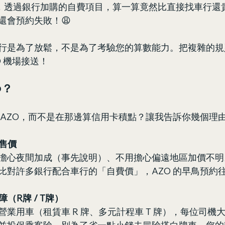
發現，透過銀行加購的自費項目，算一算竟然比直接找車行還
還會預約失敗！😩
行是為了放鬆，不是為了考驗您的算數能力。把複雜的規
O 機場接送！
O？
 AZO，而不是在那邊算信用卡積點？讓我告訴你幾個理
售價
擔心夜間加成（事先說明）、不用擔心偏遠地區加價不明
比對許多銀行配合車行的「自費價」，AZO 的早鳥預約
（R牌 / T牌）
業用車（租賃車 R 牌、多元計程車 T 牌），每位司機