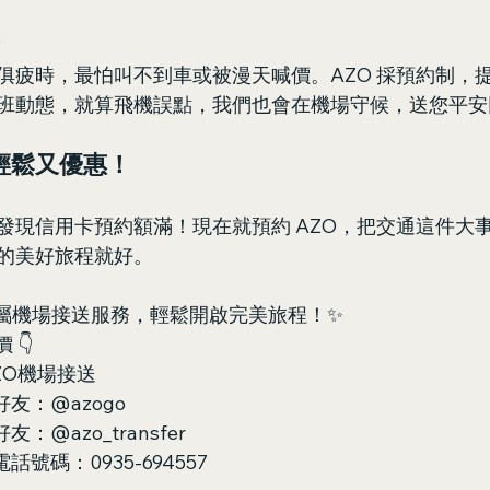
俱疲時，最怕叫不到車或被漫天喊價。AZO 採預約制，
班動態，就算飛機誤點，我們也會在機場守候，送您平安
輕鬆又優惠！
發現信用卡預約額滿！現在就預約 AZO，把交通這件大
的美好旅程就好。
屬機場接送服務，輕鬆開啟完美旅程！✨  
👇  
AZO機場接送  
好友：@azogo  
友：@azo_transfer  
話號碼：0935-694557  