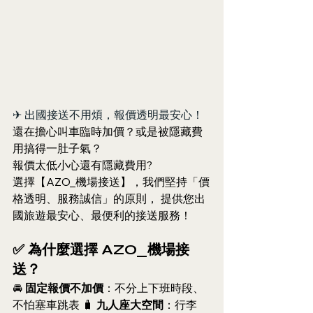
✈ 出國接送不用煩，報價透明最安心！
還在擔心叫車臨時加價？或是被隱藏費
用搞得一肚子氣？
報價太低小心還有隱藏費用?
選擇【AZO_機場接送】，我們堅持「價
格透明、服務誠信」的原則， 提供您出
國旅遊最安心、最便利的接送服務！
✅ 為什麼選擇 AZO_機場接
送？
🚘 
固定報價不加價
：不分上下班時段、
不怕塞車跳表 🧳 
九人座大空間
：行李