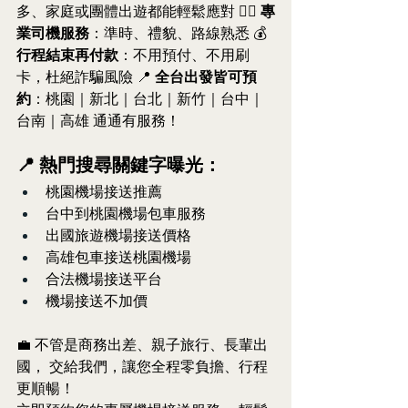
多、家庭或團體出遊都能輕鬆應對 👨‍✈️ 
專
業司機服務
：準時、禮貌、路線熟悉 💰 
行程結束再付款
：不用預付、不用刷
卡，杜絕詐騙風險 📍 
全台出發皆可預
約
：桃園｜新北｜台北｜新竹｜台中｜
台南｜高雄 通通有服務！
📍 熱門搜尋關鍵字曝光：
桃園機場接送推薦
台中到桃園機場包車服務
出國旅遊機場接送價格
高雄包車接送桃園機場
合法機場接送平台
機場接送不加價
💼 不管是商務出差、親子旅行、長輩出
國， 交給我們，讓您全程零負擔、行程
更順暢！