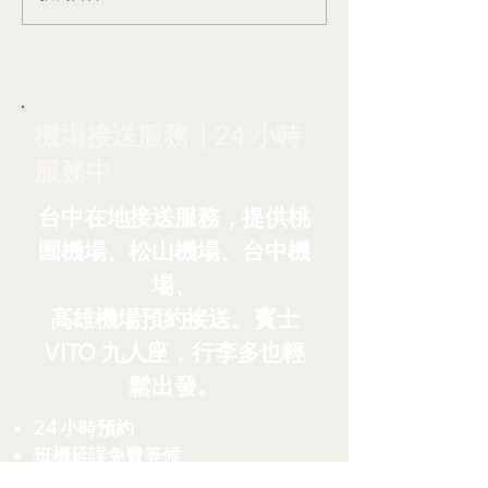
場接送，省心又划算！台
示更新：AZO 
灣中油宣布油價調漲
護旅行的最後一
機場接送服務｜24 小時
服務中
台中在地接送服務，提供桃
園機場、松山機場、台中機
場、
高雄機場預約接送。賓士
VITO 九人座，行李多也輕
鬆出發。
24 小時預約
班機延誤免費等候
LINE 快速回覆