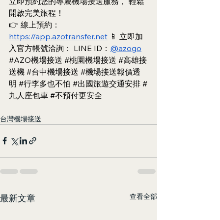
立即預約您的專屬機場接送服務， 輕鬆
開啟完美旅程！
👉 線上預約：
https://app.azotransfer.net
 📱 立即加
入官方帳號洽詢： LINE ID：
@azogo
#AZO機場接送
#桃園機場接送
#高雄接
送機
#台中機場接送
#機場接送報價透
明
#行李多也不怕
#出國旅遊交通安排
#
九人座包車
#不預付更安全
台灣機場接送
查看全部
最新文章