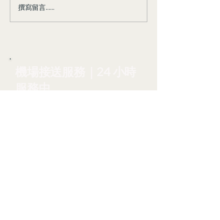
撰寫留言......
台灣包車一日遊 - 省錢省
台灣包車一日遊 
時，輕鬆玩遍私房景點！
時，輕鬆玩遍私
機場接送服務｜24 小時
服務中
台中在地接送服務，提供桃
園機場、松山機場、台中機
場、
高雄機場預約接送。賓士
VITO 九人座，行李多也輕
鬆出發。
24 小時預約
班機延誤免費等候