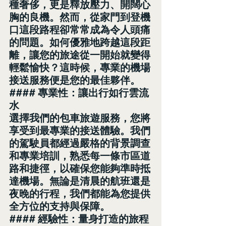
種奢侈，更是釋放壓力、開闊心
胸的良機。然而，從家門到登機
口這段路程卻常常成為令人頭痛
的問題。如何優雅地跨越這段距
離，讓您的旅途從一開始就變得
輕鬆愉快？這時候，專業的機場
接送服務便是您的最佳夥伴。
#### 專業性：讓出行如行雲流
水
選擇我們的包車旅遊服務，您將
享受到最專業的接送體驗。我們
的駕駛員都經過嚴格的背景調查
和專業培訓，熟悉每一條市區道
路和捷徑，以確保您能夠準時抵
達機場。無論是清晨的航班還是
夜晚的行程，我們都能為您提供
全方位的支持與保障。
#### 經驗性：量身打造的旅程