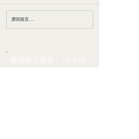
撰寫留言......
油價漲、機票貴？AZO機
2026陽明山海
場接送，省心又划算！台
輕鬆賞花去！
灣中油宣布油價調漲
機場接送服務｜24 小時
服務中
台中在地接送服務，提供桃
園機場、松山機場、台中機
場、
高雄機場預約接送。賓士
VITO 九人座，行李多也輕
鬆出發。