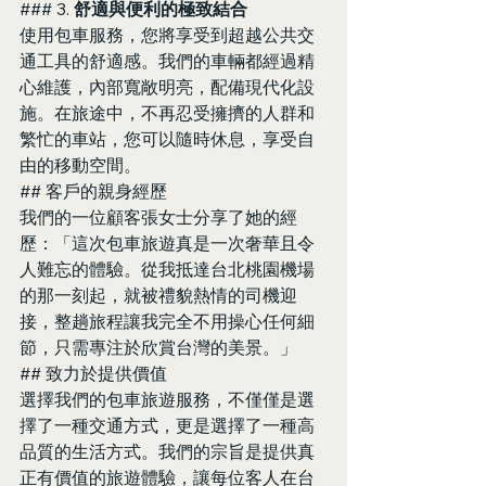
### 3. 
舒適與便利的極致結合
使用包車服務，您將享受到超越公共交
通工具的舒適感。我們的車輛都經過精
心維護，內部寬敞明亮，配備現代化設
施。在旅途中，不再忍受擁擠的人群和
繁忙的車站，您可以隨時休息，享受自
由的移動空間。
## 客戶的親身經歷
我們的一位顧客張女士分享了她的經
歷：「這次包車旅遊真是一次奢華且令
人難忘的體驗。從我抵達台北桃園機場
的那一刻起，就被禮貌熱情的司機迎
接，整趟旅程讓我完全不用操心任何細
節，只需專注於欣賞台灣的美景。」
## 致力於提供價值
選擇我們的包車旅遊服務，不僅僅是選
擇了一種交通方式，更是選擇了一種高
品質的生活方式。我們的宗旨是提供真
正有價值的旅遊體驗，讓每位客人在台