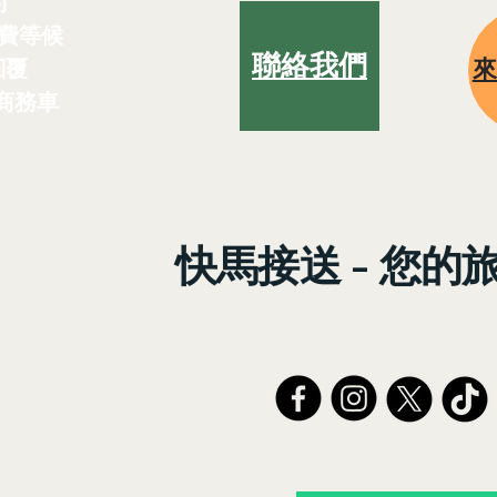
約
費等候
聯絡我們
回覆
 商務車
快馬接送 - 您的