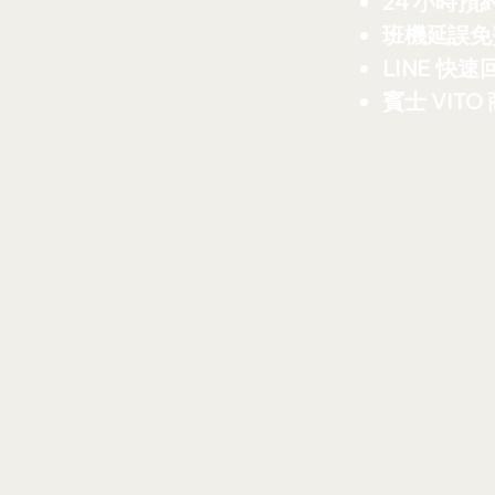
24 小時預
班機延誤免
LINE 快速
賓士 VITO