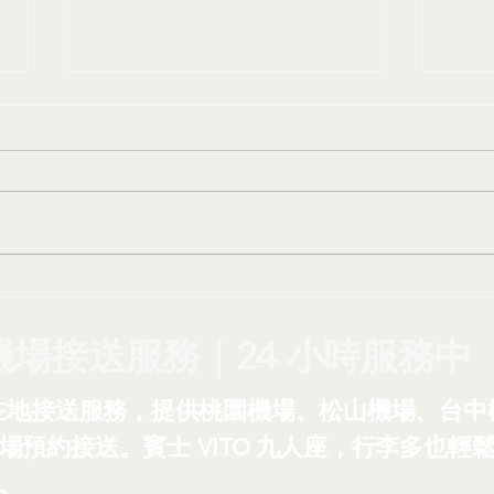
油價漲、機票貴？AZO機場
20
接送，省心又划算！台灣中油
鬆賞
宣布油價調漲
機場接送服務｜24 小時服務中
在地接送服務，提供桃園機場、松山機場、台中
場預約接送。賓士 VITO 九人座，行李多也輕