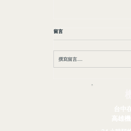
留言
撰寫留言......
銀髮族出國免煩惱！台中出發
桃園機場接送，阿榮包車讓您
安心又舒適
台中
高雄機