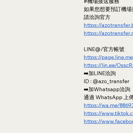
#機場接送服務
如果您想要預訂機場
請洽詢官方
https://azotransfer.
https://azotransfer.
LINE@/官方帳號
https://page.line.m
https://lin.ee/Ossc
➡️加LINE洽詢
ID : @azo_transfer
➡️加Whatsapp洽詢
通過 WhatsApp
https://wa.me/886
https://www.tiktok
https://www.facebo