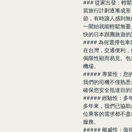
### 從家出發：
當旅行計劃逐漸成形
節，有時讓人感到無
一開始就能輕鬆無憂
快的日本跟團旅遊的
#### 為何選擇包
在台灣，交通便利，
侷限性顯而易見。包
機場。
##### 專業性：
我們的司機不僅熟悉
確保您安全抵達目的
##### 經驗性：多
多年來，我們已協助
位乘客的需求都不盡
服務。
##### 權威性：