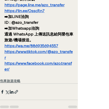
https://page.line.me/azo_transfer
https://lin.ee/OsscRn7
➡️加LINE洽詢
ID : @azo_transfer
➡️加Whatsapp洽詢
通過 WhatsApp 上傳送訊息給阿榮包車
旅遊/機場接送。
https://wa.me/886935694557
https://www.tiktok.com/@azo_transfe
r
https://www.facebook.com/azo.transf
er/
包車旅遊攻略