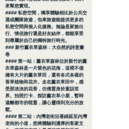
來幫您實現。
#### 私密空間，獨享體驗相比於公共交
通或團隊旅遊，包車旅遊能提供更多的
私密空間與個人化服務。無論是家族出
行、情侶旅行還是好友結伴，都能享受
到專屬於自己的獨特旅行時光。
### 新竹薰衣草森林：大自然的詩意畫
卷
#### 第一站：薰衣草森林位於新竹的薰
衣草森林是一片紫色的花海，這裡不僅
擁有大片的薰衣草田，還有各式各樣的
香草植物和花卉。走在薰衣草田中，感
受那淡淡的花香，仿佛置身於童話世
界。拍照打卡、探訪薰衣草小屋，暫時
遠離都市的喧囂，讓心靈得到充分的放
鬆。
#### 第二站：內灣老街沿著綿延至內灣
老街的小道，您將體驗到濃厚的客家文