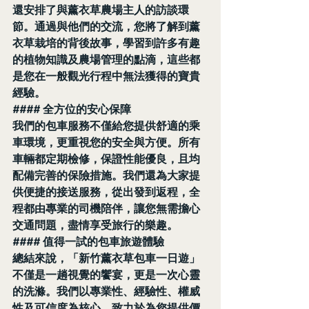
還安排了與薰衣草農場主人的訪談環
節。通過與他們的交流，您將了解到薰
衣草栽培的背後故事，學習到許多有趣
的植物知識及農場管理的點滴，這些都
是您在一般觀光行程中無法獲得的寶貴
經驗。
#### 全方位的安心保障
我們的包車服務不僅給您提供舒適的乘
車環境，更重視您的安全與方便。所有
車輛都定期檢修，保證性能優良，且均
配備完善的保險措施。我們還為大家提
供便捷的接送服務，從出發到返程，全
程都由專業的司機陪伴，讓您無需擔心
交通問題，盡情享受旅行的樂趣。
#### 值得一試的包車旅遊體驗
總結來說，「新竹薰衣草包車一日遊」
不僅是一趟視覺的饗宴，更是一次心靈
的洗滌。我們以專業性、經驗性、權威
性及可信度為核心，致力於為您提供價