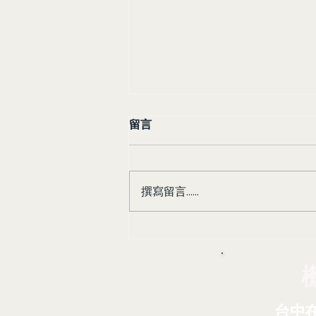
留言
撰寫留言......
銀髮族出國免煩惱！台中出發
桃園機場接送，阿榮包車讓您
安心又舒適
台中