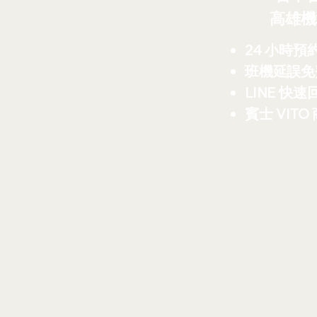
高雄機
24 小時預
班機延誤免
LINE 快速
賓士 VITO