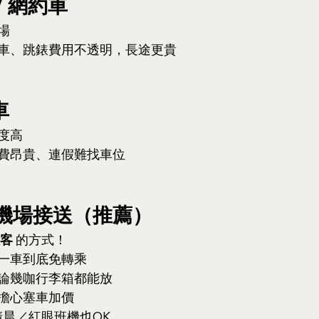
 / 網約車
場
車、跳錶費用不透明，長途更貴
車
度高
費昂貴、連假難找車位
 專車機場接送（推薦）
客
 的方式！
一車到底免轉乘
論幾咖行李箱都能放
擔心塞車加價
清晨／紅眼班機也OK