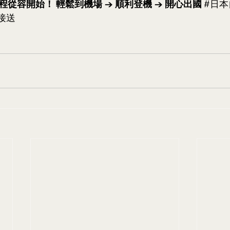
程從容開始！
輕鬆到機場 → 順利登機 → 開心出國
#日本
O接送