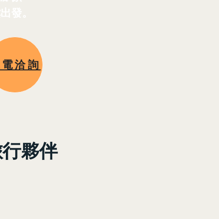
鬆出發。
來電洽詢
旅行夥伴