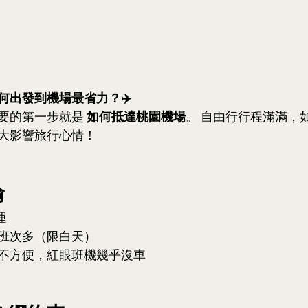
何出發到機場最省力？✈️
要的第一步就是 
如何抵達桃園機場
。 自由行行程滿滿，
大影響旅行心情！
輸
運
班次多（限白天）
不方便，紅眼班機幾乎沒車