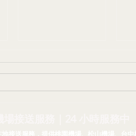
油價漲、機票貴？AZO機場
【安
接送，省心又划算！台灣中油
新：
宣布油價調漲
的最
機場接送服務｜24 小時服務中
在地接送服務，提供桃園機場、松山機場、台中