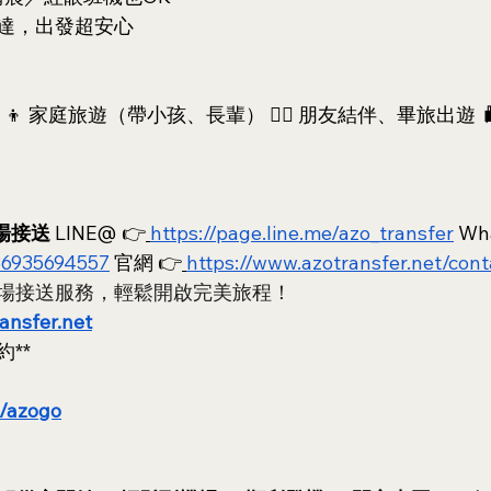
達，出發超安心
‍👧‍👦 家庭旅遊（帶小孩、長輩） 👯‍♀️ 朋友結伴、畢旅出遊
機場接送
 LINE@ 👉
https://page.line.me/azo_transfer
 Wh
86935694557
 官網 👉
https://www.azotransfer.net/cont
場接送服務，輕鬆開啟完美旅程！
ransfer.net
**
e/azogo