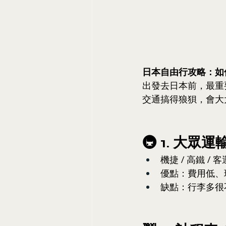
日本自由行攻略：如
出發去日本前，最重
交通搞得狼狽，會大
🚇 1. 大眾運
機捷 / 高鐵 / 客
優點：費用低、
缺點：行李多很