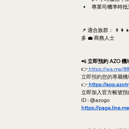
專業司機準時抵
📌 適合族群： 👨‍
多 💼 商務人士
📲 
立即預約 AZO 
👉
https://wa.me/8
立即預約您的專屬機
👉
https://app.azot
立即加入官方帳號預約
ID : @azogo
https://page.line.m