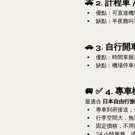
🚕 2. 計程車
優點：可直達機
缺點：半夜難叫
🚗 3. 自行開
優點：時間掌握
缺點：機場停車
🚐 ✅ 4.
最適合 
日本自由行旅
專車到府接送，
行李空間大，無
固定價格，不用
24 小時服務，