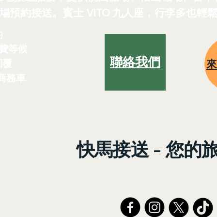
場預約接送。賓士 VITO 九人座，行李多也輕
約
費等候
聯絡我們
回覆
 商務車
快馬接送 - 您的