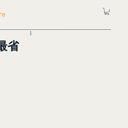
re
最省