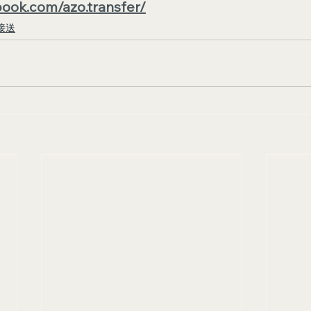
book.com/azo.transfer/
接送