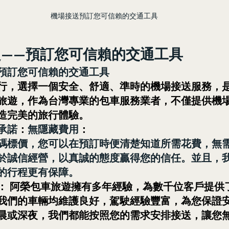
機場接送預訂您可信賴的交通工具
——預訂您可信賴的交通工具
預訂您可信賴的交通工具
行，選擇一個安全、舒適、準時的機場接送服務，
旅遊，作為台灣專業的包車服務業者，不僅提供機
造完美的旅行體驗。
承諾
：
無隱藏費用
：
碼標價，您可以在預訂時便清楚知道所需花費，無
於誠信經營，以真誠的態度贏得您的信任。並且，
的行程更有保障。
： 阿榮包車旅遊擁有多年經驗，為數千位客戶提供
我們的車輛均維護良好，駕駛經驗豐富，為您保證
晨或深夜，我們都能按照您的需求安排接送，讓您