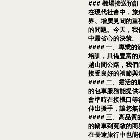
### 機場接送預
在現代社會中，旅
界、增廣見聞的重
的問題。今天，我
中最省心的決策。
#### 一、專
培訓，具備豐富的
越山間公路，我們
接受良好的禮節與
#### 二、靈
的包車服務能提供
會準時在接機口等
伸出援手，讓您無
#### 三、高
的轎車到寬敞的商
在長途旅行中也能