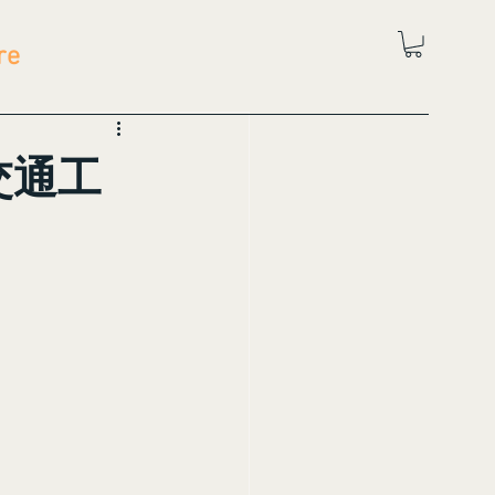
re
交通工