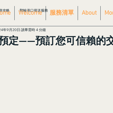
遊攻略
郵輪港口接送服務
ome
Welcome
服務清單
About
Mo
24年9月20日
讀畢需時 4 分鐘
預定——預訂您可信賴的