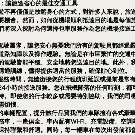
訂：讓旅途省心的最佳交通工具
遊不再僅僅是放鬆身心的方式，對許多人來說，旅
要機會。然而，如何從機場順利抵達目的地是每個
們將深入探討為何選擇包車服務作為您的機場接送
業的駕駛團隊，讓您安心無憂我們所有的駕駛員都經過
道路知識以及操作經驗。無論是在市區繁忙的交通
的駕駛皆能平穩、安全地將您送達目的地。此外，
溝通訓練，懂得提供適當的服務，確保貼心到位。
活的服務時間，無縫銜接您的行程航班延誤或提前是常
24小時的接送服務。您在飛機降落的任何時刻，都
待。即使您的行李較多或需要特別協助，我們的司
需煩惱。
品質的車輛配置，提升旅行品質我們的車隊擁有各式豪
務車，一應俱全。車內配有Wi-Fi、充電設備、空
保持聯繫和舒適。同時，每一輛車在每次出發前都