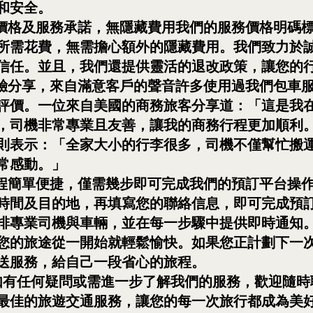
和安全。
明的價格及服務承諾，無隱藏費用我們的服務價格明碼
所需花費，無需擔心額外的隱藏費用。我們致力於
信任。並且，我們還提供靈活的退改政策，讓您的
際經驗分享，來自滿意客戶的聲音許多使用過我們包車
評價。一位來自美國的商務旅客分享道：「這是我
，司機非常專業且友善，讓我的商務行程更加順利
則表示：「全家大小的行李很多，司機不僅幫忙搬
常感動。」
訂流程簡單便捷，僅需幾步即可完成我們的預訂平台操
時間及目的地，再填寫您的聯絡信息，即可完成預
排專業司機與車輛，並在每一步驟中提供即時通知
您的旅途從一開始就輕鬆愉快。如果您正計劃下一
送服務，給自己一段省心的旅程。
我們如有任何疑問或需進一步了解我們的服務，歡迎隨
最佳的旅遊交通服務，讓您的每一次旅行都成為美