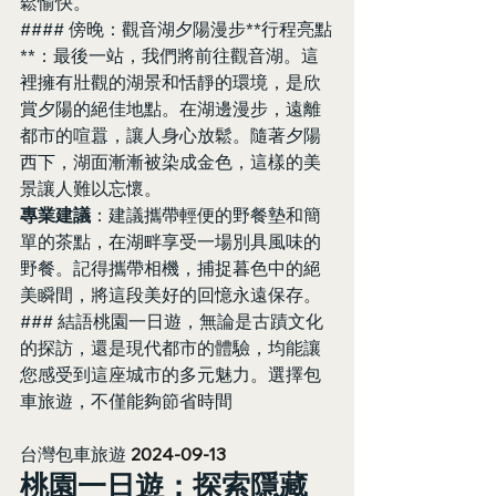
鬆愉快。
#### 傍晚：觀音湖夕陽漫步**行程亮點
**：最後一站，我們將前往觀音湖。這
裡擁有壯觀的湖景和恬靜的環境，是欣
賞夕陽的絕佳地點。在湖邊漫步，遠離
都市的喧囂，讓人身心放鬆。隨著夕陽
西下，湖面漸漸被染成金色，這樣的美
景讓人難以忘懷。
專業建議
：建議攜帶輕便的野餐墊和簡
單的茶點，在湖畔享受一場別具風味的
野餐。記得攜帶相機，捕捉暮色中的絕
美瞬間，將這段美好的回憶永遠保存。
### 結語桃園一日遊，無論是古蹟文化
的探訪，還是現代都市的體驗，均能讓
您感受到這座城市的多元魅力。選擇包
車旅遊，不僅能夠節省時間
台灣包車旅遊 
2024-09-13
桃園一日遊：探索隱藏