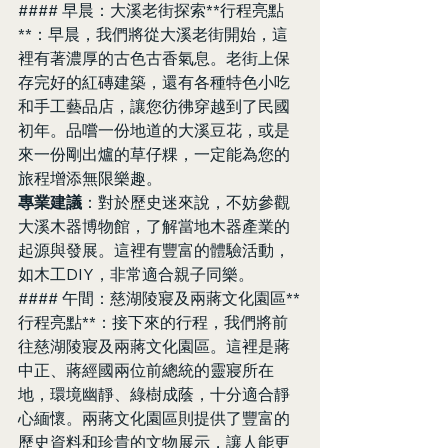
#### 早晨：大溪老街探索**行程亮點
**：早晨，我們將從大溪老街開始，這
裡有著濃厚的古色古香氣息。老街上保
存完好的紅磚建築，還有各種特色小吃
和手工藝品店，讓您彷彿穿越到了民國
初年。品嚐一份地道的大溪豆花，或是
來一份剛出爐的草仔粿，一定能為您的
旅程增添無限樂趣。
專業建議
：對於歷史迷來說，不妨參觀
大溪木器博物館，了解當地木器產業的
起源與發展。這裡有豐富的體驗活動，
如木工DIY，非常適合親子同樂。
#### 午間：慈湖陵寢及兩蔣文化園區**
行程亮點**：接下來的行程，我們將前
往慈湖陵寢及兩蔣文化園區。這裡是蔣
中正、蔣經國兩位前總統的靈寢所在
地，環境幽靜、綠樹成蔭，十分適合靜
心緬懷。兩蔣文化園區則提供了豐富的
歷史資料和珍貴的文物展示，讓人能更