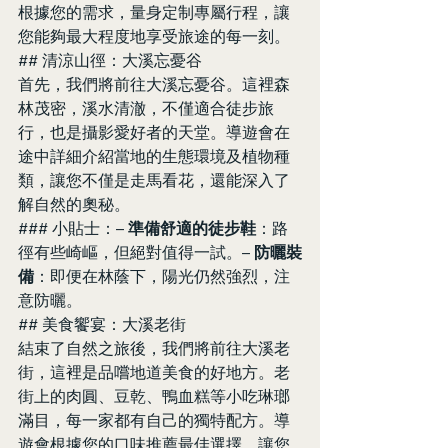
根據您的需求，量身定制專屬行程，讓
您能夠最大程度地享受旅途的每一刻。
## 清涼山徑：大溪忘憂谷
首先，我們將前往大溪忘憂谷。這裡森
林茂密，溪水清澈，不僅適合徒步旅
行，也是攝影愛好者的天堂。導遊會在
途中詳細介紹當地的生態環境及植物種
類，讓您不僅是走馬看花，還能深入了
解自然的奧秘。
### 小貼士：– 
準備舒適的徒步鞋
：路
徑有些崎嶇，但絕對值得一試。– 
防曬裝
備
：即便在林蔭下，陽光仍然強烈，注
意防曬。
## 美食饗宴：大溪老街
結束了自然之旅後，我們將前往大溪老
街，這裡是品嚐地道美食的好地方。老
街上的肉圓、豆乾、鴨血糕等小吃琳瑯
滿目，每一家都有自己的獨特配方。導
遊會根據您的口味推薦最佳選擇，讓您