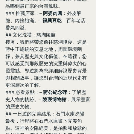
品嚐到最正宗的台灣風味。
### 推薦店家：– 
阿婆肉圓
：外皮酥
脆、內餡飽滿。– 
福興豆乾
：百年老店，
香氣四溢。
## 文化洗禮：慈湖陵寢
接著，我們將帶您前往慈湖陵寢。這是
蔣中正總統的安息之地，周圍環境幽
靜，兼具歷史與文化價值。在這裡，您
可以感受到那段歷史的沉重與偉大的心
靈震撼。導遊將為您詳細解說歷史背景
與相關故事，讓您對台灣的近現代史有
更深層次的了解。
### 必看景點：– 
蔣公紀念碑
：了解歷
史人物的軌跡。– 
陵寢博物館
：展示豐富
的歷史文物。
## 一日遊的完美結尾：石門水庫夕陽
最後，行程將在石門水庫畫下完美句
點。這裡的夕陽絕美，是拍照和放鬆的