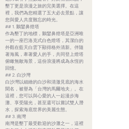
墾丁更是浪漫之旅的完美選擇。在這
裡，我們為您精選了五大必去景點，讓
您與愛人共度難忘的時光。
## 1. 鵝鑾鼻燈塔
作為墾丁的地標，鵝鑾鼻燈塔是亞洲唯
一的一座巴洛克式白色燈塔，其潔白的
外觀在藍天白雲下顯得格外清新。伴隨
著海風，牽著愛人的手，共同登上燈塔
俯瞰無敵海景，這份浪漫將成為永恆的
回憶。
## 2. 白沙灣
白沙灣以細緻的白沙和清澈見底的海水
聞名，被譽為「台灣的馬爾地夫」。在
這裡，您可以與心愛的人一起漫步海
灘、享受陽光，甚至還可以嘗試雙人潛
水，探索海底世界的美麗生態。
## 3. 南灣
南灣是墾丁最受歡迎的沙灘之一，這裡