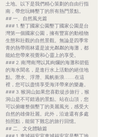
土地。以下是我們精心策劃的自由行指
南，帶您玩轉墾丁的所有熱門景點。
## 一、自然風光篇
### 1. 墾丁國家公園墾丁國家公園是台
灣第一個國家公園，擁有豐富的動植物
生態和壯觀的自然景觀。無論是四季常
青的熱帶雨林還是波光粼粼的海灘，都
能給您帶來視覺和心靈上的享受。
### 2. 南灣南灣以其絢爛的海灘和碧藍
的海水聞名，是進行水上活動的絕佳地
點。潛水、浮潛、風帆衝浪……在這
裡，您可以盡情享受海洋帶來的樂趣。
### 3. 猴洞山如果您喜歡徒步旅行，猴
洞山是不可錯過的景點。站在山頂，您
可以俯瞰整個墾丁的美麗風光，感受大
自然的雄偉壯麗。此外，沿途還有多處
拍照點，能留下難忘的旅行回憶。
## 二、文化體驗篇
### 1. 車城福安宮車城福安宮是墾丁地