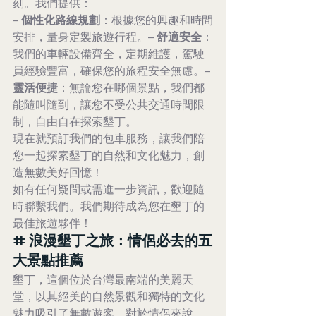
刻。我們提供：
– 
個性化路線規劃
：根據您的興趣和時間
安排，量身定製旅遊行程。– 
舒適安全
：
我們的車輛設備齊全，定期維護，駕駛
員經驗豐富，確保您的旅程安全無慮。– 
靈活便捷
：無論您在哪個景點，我們都
能隨叫隨到，讓您不受公共交通時間限
制，自由自在探索墾丁。
現在就預訂我們的包車服務，讓我們陪
您一起探索墾丁的自然和文化魅力，創
造無數美好回憶！
如有任何疑問或需進一步資訊，歡迎隨
時聯繫我們。我們期待成為您在墾丁的
最佳旅遊夥伴！
# 浪漫墾丁之旅：情侶必去的五
大景點推薦
墾丁，這個位於台灣最南端的美麗天
堂，以其絕美的自然景觀和獨特的文化
魅力吸引了無數遊客。對於情侶來說，