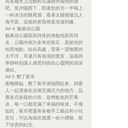
有各種水上活動和充滿熱帶風情的酒
吧。當夕陽西下，陪著您的另一半喝上
一杯冰涼的雞尾酒，看著太陽慢慢沉入
海平面，這樣的黃昏簡直浪漫到爆。
## 4. 貓鼻頭公園
貓鼻頭公園因其特殊的海蝕地形而得
名，公園內有許多奇岩怪石，是絕佳的
拍照地點。站在高處，望著一望無際的
太平洋，耳邊只有海浪的聲音，這樣的
寧靜時刻讓人感受到彼此心靈間的深深
連結。
## 5. 墾丁夜市
夜晚降臨，墾丁夜市便熱鬧起來。與愛
人一起漫遊在這個充滿活力的地方，品
嘗各式各樣的小吃，從烤魷魚到芒果
冰，每一口都充滿了幸福的味道。不僅
如此，夜市裡還有各種手工藝品和小玩
意兒，可以為彼此挑選一份小禮物，留
下珍貴的紀念。