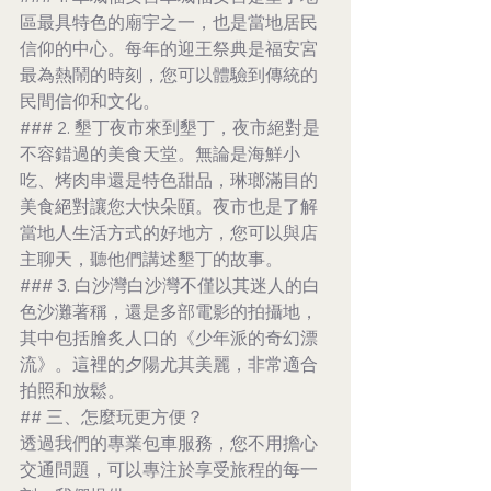
區最具特色的廟宇之一，也是當地居民
信仰的中心。每年的迎王祭典是福安宮
最為熱鬧的時刻，您可以體驗到傳統的
民間信仰和文化。
### 2. 墾丁夜市來到墾丁，夜市絕對是
不容錯過的美食天堂。無論是海鮮小
吃、烤肉串還是特色甜品，琳瑯滿目的
美食絕對讓您大快朵頤。夜市也是了解
當地人生活方式的好地方，您可以與店
主聊天，聽他們講述墾丁的故事。
### 3. 白沙灣白沙灣不僅以其迷人的白
色沙灘著稱，還是多部電影的拍攝地，
其中包括膾炙人口的《少年派的奇幻漂
流》。這裡的夕陽尤其美麗，非常適合
拍照和放鬆。
## 三、怎麼玩更方便？
透過我們的專業包車服務，您不用擔心
交通問題，可以專注於享受旅程的每一