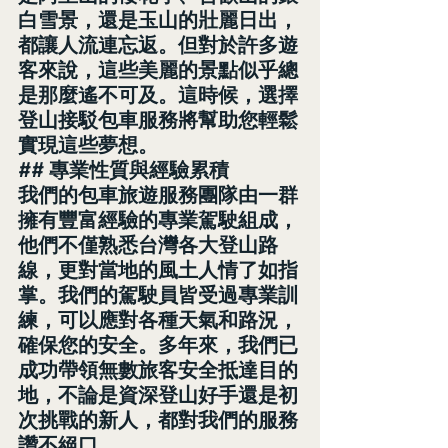
白雪景，還是玉山的壯麗日出，
都讓人流連忘返。但對於許多遊
客來說，這些美麗的景點似乎總
是那麼遙不可及。這時候，選擇
登山接駁包車服務將幫助您輕鬆
實現這些夢想。
## 專業性質與經驗累積
我們的包車旅遊服務團隊由一群
擁有豐富經驗的專業駕駛組成，
他們不僅熟悉台灣各大登山路
線，更對當地的風土人情了如指
掌。我們的駕駛員皆受過專業訓
練，可以應對各種天氣和路況，
確保您的安全。多年來，我們已
成功帶領無數旅客安全抵達目的
地，不論是資深登山好手還是初
次挑戰的新人，都對我們的服務
讚不絕口。