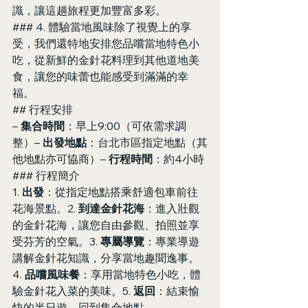
識，讓這趟旅程更加豐富多彩。
### 4. 體驗當地風味除了視覺上的享
受，我們還特地安排您品嚐當地特色小
吃，從新鮮的金針花料理到其他道地美
食，讓您的味蕾也能感受到滿滿的幸
福。
## 行程安排
– 
集合時間
：早上9:00（可依需求調
整）– 
出發地點
：台北市區指定地點（其
他地點亦可協商）– 
行程時間
：約4小時
### 行程簡介
1. 
出發
：從指定地點搭乘舒適包車前往
花海景點。2. 
到達金針花海
：進入壯觀
的金針花海，讓您自由參觀、拍照並享
受芬芳的空氣。3. 
專屬導覽
：專業導遊
講解金針花知識，分享當地趣聞逸事。
4. 
品嚐風味餐
：享用當地特色小吃，體
驗金針花入菜的美味。5. 
返回
：結束愉
快的半日遊，回到集合地點。