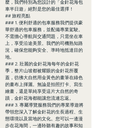
麼，我們特別為您設計的「金針花海包
車半日遊」絕對是您的最佳選擇！
## 旅程亮點
### 1. 便利舒適的包車服務我們提供豪
華舒適的包車服務，並配備專業駕駛。
不需擔心導航與交通問題，只需坐在車
上，享受沿途美景。我們的司機熟知路
況，確保您能夠安全、準時地抵達目的
地。
### 2. 壯麗的金針花海每年的金針花
季，整片山坡都被耀眼的金針花所覆
蓋，彷彿大自然用金黃色的畫筆在綠色
的畫布上揮灑。無論是拍照打卡、寫生
繪畫，還是單純享受這片大自然的奇
蹟，金針花海都能讓您流連忘返。
### 3. 專屬導覽服務我們的專業導遊將
帶領您深入了解金針花的生長過程、生
態環境以及當地的文化。您可以一邊漫
步在花海間，一邊聆聽有趣的故事和知