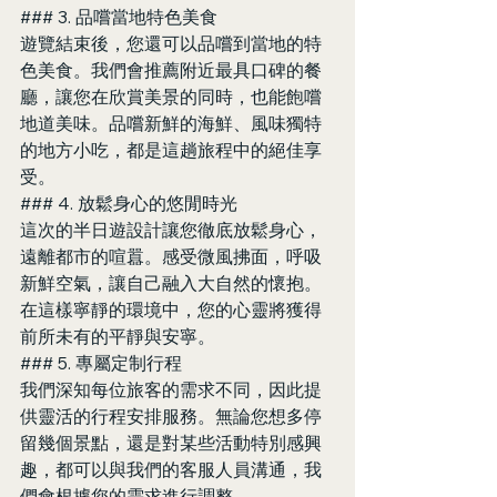
### 3. 品嚐當地特色美食
遊覽結束後，您還可以品嚐到當地的特
色美食。我們會推薦附近最具口碑的餐
廳，讓您在欣賞美景的同時，也能飽嚐
地道美味。品嚐新鮮的海鮮、風味獨特
的地方小吃，都是這趟旅程中的絕佳享
受。
### 4. 放鬆身心的悠閒時光
這次的半日遊設計讓您徹底放鬆身心，
遠離都市的喧囂。感受微風拂面，呼吸
新鮮空氣，讓自己融入大自然的懷抱。
在這樣寧靜的環境中，您的心靈將獲得
前所未有的平靜與安寧。
### 5. 專屬定制行程
我們深知每位旅客的需求不同，因此提
供靈活的行程安排服務。無論您想多停
留幾個景點，還是對某些活動特別感興
趣，都可以與我們的客服人員溝通，我
們會根據您的需求進行調整。