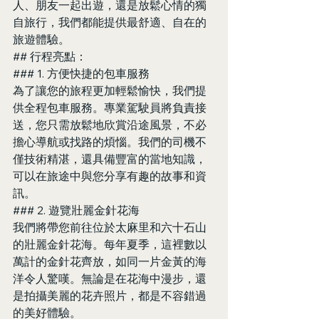
人、朋友一起出遊，還是放鬆心情的獨
自旅行，我們都能提供最舒適、自在的
旅遊體驗。
## 行程亮點：
### 1. 方便快捷的包車服務
為了讓您的旅程更加輕鬆愉快，我們提
供全程包車服務。專業駕駛員將負責接
送，您只需放鬆地欣賞沿途風景，不必
擔心導航或找路的煩惱。我們的司機不
僅技術精湛，還具備豐富的當地知識，
可以在旅途中與您分享有趣的故事和資
訊。
### 2. 遊覽壯麗金針花海
我們將帶您前往位於太麻里和六十石山
的壯麗金針花海。每年夏季，這裡數以
萬計的金針花齊放，如同一片金黃的海
洋令人驚嘆。無論是在花海中漫步，還
是拍攝美麗的花卉照片，都是不容錯過
的美好體驗。