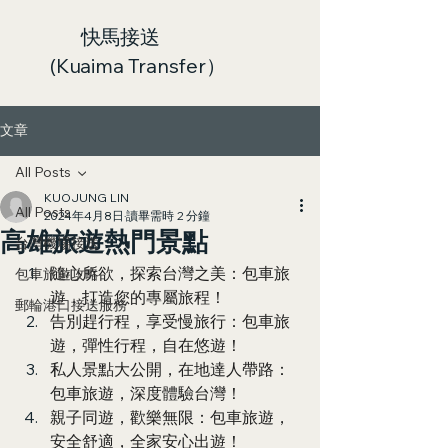
快馬接送
(Kuaima Transfer）
文章
All Posts
KUOJUNG LIN
All Posts
2024年4月8日
讀畢需時 2 分鐘
高雄旅遊熱門景點
台灣機場接送
隨心所欲，探索台灣之美：包車旅
包車旅遊攻略
遊，打造您的專屬旅程！
郵輪港口接送服務
告別趕行程，享受慢旅行：包車旅
遊，彈性行程，自在悠遊！
私人景點大公開，在地達人帶路：
包車旅遊，深度體驗台灣！
親子同遊，歡樂無限：包車旅遊，
安全舒適，全家安心出遊！