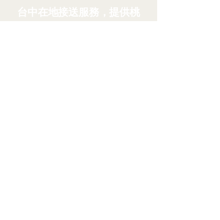
台中在地接送服務，提供桃
園機場、松山機場、台中機
場、
高雄機場預約接送。賓士
VITO 九人座，行李多也輕
鬆出發。
24 小時預約
班機延誤免費等候
LINE 快速回覆
賓士 VITO 商務車
聯絡我們
來電洽詢