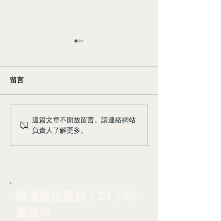
留言
台灣包車一日遊 - 省錢省
台灣包車一日遊 
這篇文章不開放留言。請連絡網站
負責人了解更多。
時，輕鬆玩遍私房景點！
時，輕鬆玩遍私
機場接送服務｜24 小時
服務中