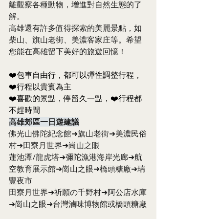
離觀察各種動物，增進對自然生態的了
解。
高雄還有許多值得探索的美麗景點，如
柴山、旗山老街、美濃客家庄等。希望
您能在高雄留下美好的旅遊回憶！
❤️包車自由行，都可以彈性調整行程，
❤️行程以貴賓為主
❤️喜歡的景點，停留久一點，❤️行程都
不趕時間
高雄郊區一日遊建議
佛光山佛陀紀念館➜旗山老街➜美濃民俗
村➜田寮月世界➜崗山之眼
蓮池潭/龍虎塔➜彌陀漁港海岸光廊➜航
空教育展示館➜崗山之眼➜橋頭糖廠➜瑞
豐夜市
田寮月世界➜祈願の千野村➜阿公店水庫
➜崗山之眼➜台灣滷味博物館或橋頭糖廠