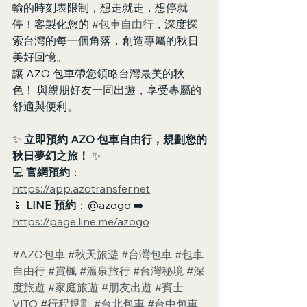
輸的時刻表限制，想走就走，想停就
停！客製化您的 
#包車自由行
，深度探
索台灣的每一個角落，創造專屬的秋日
美好回憶。
讓 AZO 包車帶您領略台灣最美的秋
色！ 與親朋好友一同出遊，享受專屬的
舒適與便利。
✨ 
立即預約 AZO 包車自由行，規劃您的
秋日夢幻之旅！
 ✨
💻 
官網預約
： 
https://app.azotransfer.net
📱 
LINE 預約
：@azogo ➡️ 
https://page.line.me/azogo
#AZO包車
#秋天旅遊
#台灣包車
#包車
自由行
#賞楓
#溫泉旅行
#台灣秘境
#深
度旅遊
#家庭旅遊
#朋友出遊
#賓士
VITO
#行程規劃
#台北包車
#台中包車