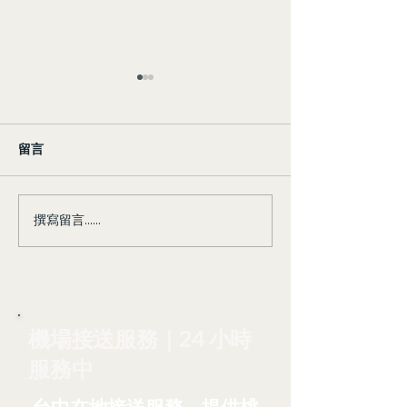
留言
撰寫留言......
台灣包車一日遊 - 省錢省
台灣包車一日遊 
時，輕鬆玩遍私房景點！
時，輕鬆玩遍私
機場接送服務｜24 小時
服務中
台中在地接送服務，提供桃