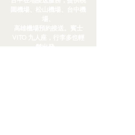
園機場、松山機場、台中機
場、
高雄機場預約接送。賓士
VITO 九人座，行李多也輕
鬆出發。
24 小時預約
班機延誤免費等候
LINE 快速回覆
賓士 VITO 商務車
聯絡我們
來電洽詢