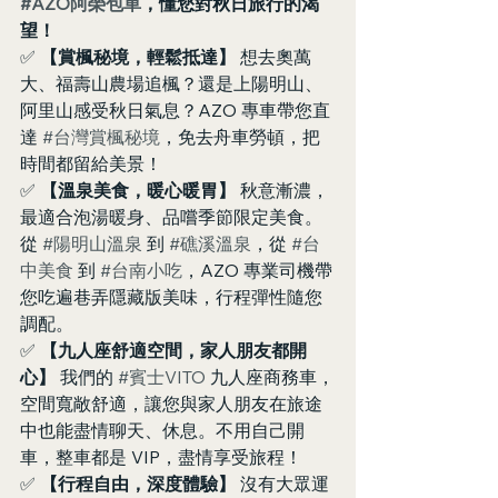
#AZO阿榮包車
，懂您對秋日旅行的渴
望！
✅ 
【賞楓秘境，輕鬆抵達】
 想去奧萬
大、福壽山農場追楓？還是上陽明山、
阿里山感受秋日氣息？AZO 專車帶您直
達 
#台灣賞楓秘境
，免去舟車勞頓，把
時間都留給美景！
✅ 
【溫泉美食，暖心暖胃】
 秋意漸濃，
最適合泡湯暖身、品嚐季節限定美食。
從 
#陽明山溫泉
 到 
#礁溪溫泉
，從 
#台
中美食
 到 
#台南小吃
，AZO 專業司機帶
您吃遍巷弄隱藏版美味，行程彈性隨您
調配。
✅ 
【九人座舒適空間，家人朋友都開
心】
 我們的 
#賓士VITO
 九人座商務車，
空間寬敞舒適，讓您與家人朋友在旅途
中也能盡情聊天、休息。不用自己開
車，整車都是 VIP，盡情享受旅程！
✅ 
【行程自由，深度體驗】
 沒有大眾運